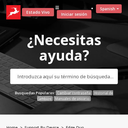
Spanish
Estado Vivo
Iniciar sesión
¿Necesitas
ayuda?
Busquedas Populares:
Cambiar contraseña
Historial de
cambios
Manuales de usuario
Home
>
Support By Device
> Edge Duo