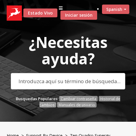
Spanish
Estado Vivo
Iniciar sesión
¿Necesitas
ayuda?
Busquedas Populares:
Cambiar contraseña
Historial de
cambios
Manuales de usuario
Home
>
Support By Device
>
Zen Quadro Synergy