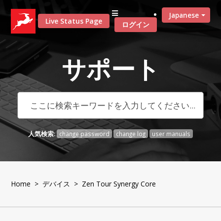
Japanese
Live Status Page
ログイン
サポート
人気検索:
change password
change log
user manuals
Home
>
デバイス
> Zen Tour Synergy Core