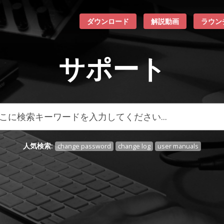
ダウンロード
解説動画
ラウン
サポート
人気検索:
change password
change log
user manuals