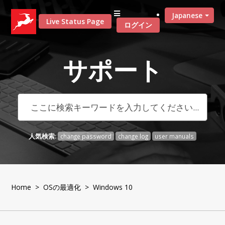
Japanese
Live Status Page
ログイン
サポート
人気検索:
change password
change log
user manuals
Home
>
OSの最適化
> Windows 10