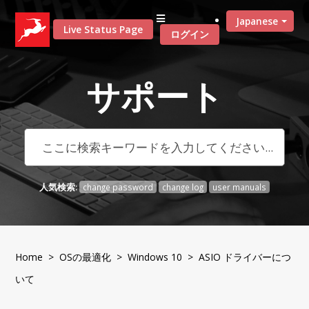
Japanese
Live Status Page
ログイン
サポート
人気検索:
change password
change log
user manuals
Home
>
OSの最適化
>
Windows 10
> ASIO ドライバーにつ
いて