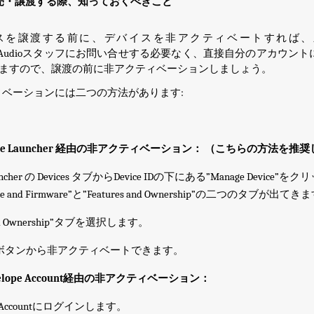
売・
譲渡
する際、知っておくべきこと
スを譲渡する前に、
デバイスを非アクティベートすれば、
Audioスタッフに
お問い合せ
する必要なく
、直接自分のアカウント
ますので、譲渡の前に非アクティベーションしましょう。
ィベーションには二つの方法が
あります
:
pe Launcher
経由の非アクティベーション
：
（こちらの方法を推奨
ncher の Devices
タブからDevice
IDの下にある”Manage
Device”
をクリ
e
and
Firmware”と”Features
and
Ownership”の二つのタブが出てきま
d
Ownership”タブ
を選択します
。
vate”ボタンから非アクティベートできます
。
elope
Account経由の非
アクティベーション
：
Accountにログインします
。