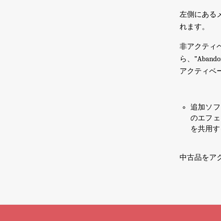
左側にあるメ
れます
。
非アクティ
ら
、”Abando
アクティベ
追加ソフ
のエフェ
を
共用す
中古品をアク