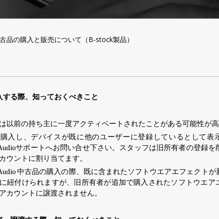
io 中古品の購入と販売について（B-stock製品）
入する際、
知っておくべきこと
は
以前の持ち主に一度アクティベートされたことがある可能性が高
を購入し、デバイスが既に他
のユーザー
に登録している
として表
Audioサポートへお問い合せ下さい。
スタッフは旧所有者の登録を
カウントに
割り当てます
。
e Audio 中古品
の購入の際、既に含まれたソフトウエアエフェクトが
に
紐付けられますが、
旧所有者が追加で購入されたソフトウエア
アカウントに譲渡されません。