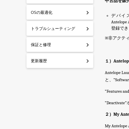
中古品を
販
OSの最適化
デバイ
Antelope
トラブルシューティング
登録でき
※
非アクテ
保証と修理
更新履歴
１）
Antelo
Antelope Lau
と
、”Softwar
”Features
an
”
Deacti
２）
My Ant
My Antelope