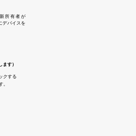
新所有者が
にデバイスを
します）
ック
する
す
。