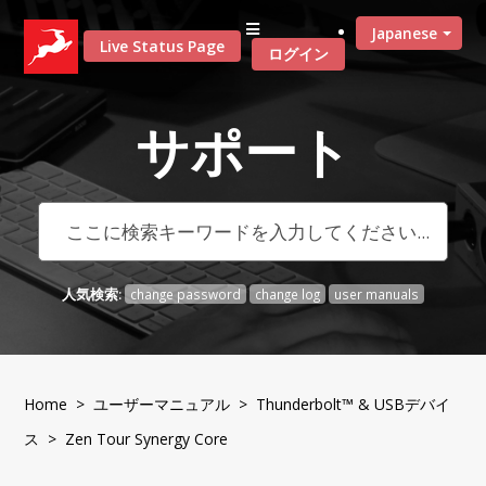
Japanese
Live Status Page
ログイン
サポート
人気検索:
change password
change log
user manuals
Home
>
ユーザーマニュアル
>
Thunderbolt™ & USBデバイ
ス
> Zen Tour Synergy Core