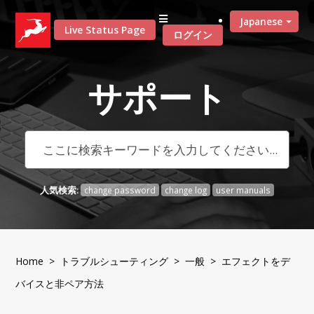
Japanese
Live Status Page
ログイン
サポート
人気検索:
change password
change log
user manuals
Home
>
トラブルシューティング
>
一般
> エフェクトをデ
バイスと非ペア方法