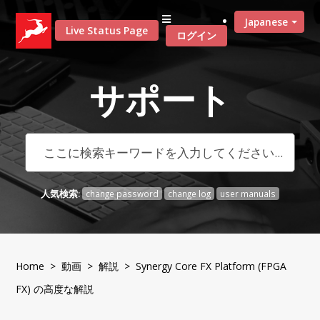
Japanese
Live Status Page
ログイン
サポート
人気検索:
change password
change log
user manuals
Home
>
動画
>
解説
> Synergy Core FX Platform (FPGA
FX) の高度な解説