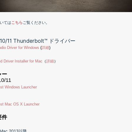
ついては
こちら
ご覧ください。
 10/11 Thunderbolt™ ドライバー
udio Driver for Windows
(
詳細
)
 Driver Installer for Mac
（
詳細
）
ャー
10/11
est Windows Launcher
est Mac OS X Launcher
要件
 Mac 2013以降