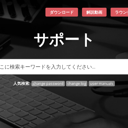
ダウンロード
解説動画
ラウン
サポート
人気検索:
change password
change log
user manuals