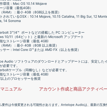
環境：Mac OS 10.14 Mojave
ージ容量（最低4GB）
（RAM）：最小 4GB（8GB以上を推奨）
れているOSX：10.14 Mojave, 10.15 Catalina, 11 Big Sur, 12 Monte
a, 14 Sonoma
rbolt 3™/4
™
ポートなどの搭載した PC コンピューター
ows 10/11（64ビット）と最新の Microsoft アップデート
能なストレージ容量（最低 4GB)
（RAM）：最小 4GB（8GB 以上推奨）
サー：Intel Core i3™または AMD FX（以上を推奨）
elope Audio ソフトウェアのダウンロードとアップデートには、安定し
が必要です。
nderboltケーブル（同梱なし）などが必要です。
能なストレージ容量（最低 4GB)
e i7以上のプロセッサーを推奨
ーマニュアル
アカウント作成と商品アクティベ
ム要件は今後変更される可能性があります。Antelope Audioは、最新の互