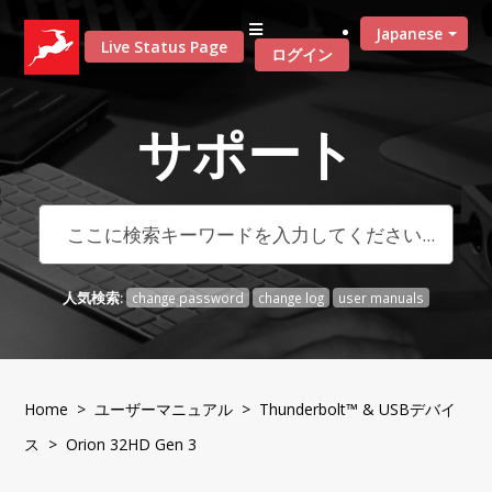
Japanese
Live Status Page
ログイン
サポート
人気検索:
change password
change log
user manuals
Home
>
ユーザーマニュアル
>
Thunderbolt™ & USBデバイ
ス
> Orion 32HD Gen 3