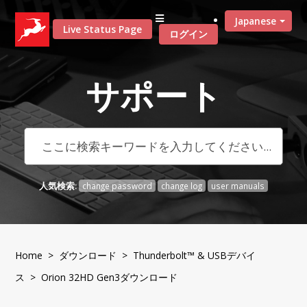
Japanese
Live Status Page
ログイン
サポート
人気検索:
change password
change log
user manuals
Home
>
ダウンロード
>
Thunderbolt™ & USBデバイ
ス
> Orion 32HD Gen3ダウンロード