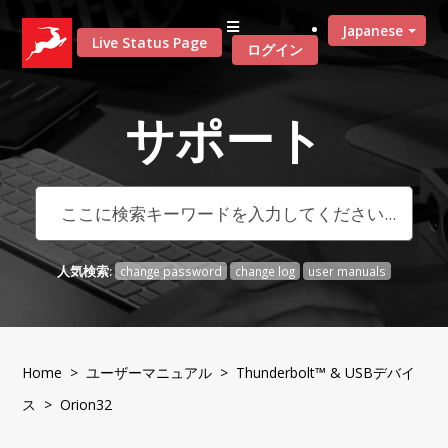
Japanese
Live Status Page
ログイン
サポート
人気検索:
change password
change log
user manuals
Home
>
ユーザーマニュアル
>
Thunderbolt™ & USBデバイ
ス
> Orion32