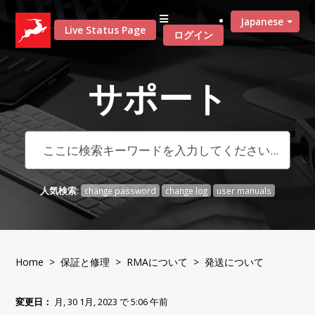
Japanese
Live Status Page
ログイン
サポート
人気検索:
change password
change log
user manuals
Home
>
保証と修理
>
RMAについて
> 発送について
変更日：
月, 30 1月, 2023 で 5:06 午前