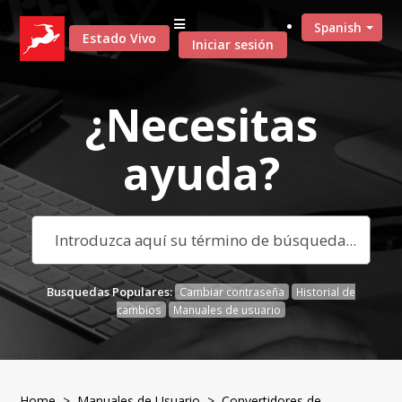
Spanish
Estado Vivo
Iniciar sesión
¿Necesitas
ayuda?
Busquedas Populares:
Cambiar contraseña
Historial de
cambios
Manuales de usuario
Home
>
Manuales de Usuario
> Convertidores de