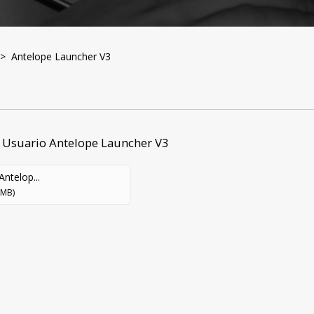
 Antelope Launcher V3
 Usuario Antelope Launcher V3
Antelop...
 MB)
Productos
Soporte
Garantí
Repara
ctivación de Productos
Solución de Problemas
oporte por Dispositivo
Base de Conocimientos
Políticas
escargas
Videos Instructivos
Antelope