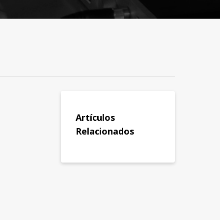
Artículos
Relacionados
a y
Contactanos
ciones
Crear Ticket
Teléfono
 de Garantía
Email
 Audio