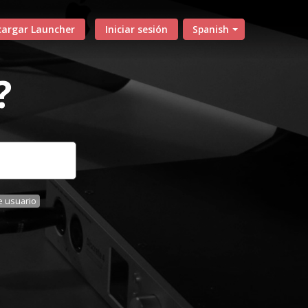
cargar Launcher
Iniciar sesión
Spanish
?
 usuario