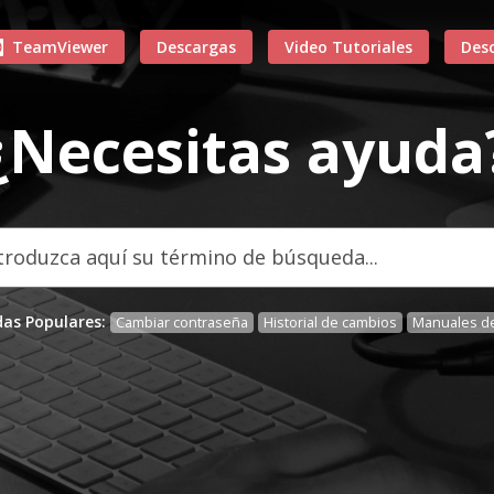
TeamViewer
Descargas
Video Tutoriales
Des
¿Necesitas ayuda
as Populares:
Cambiar contraseña
Historial de cambios
Manuales de