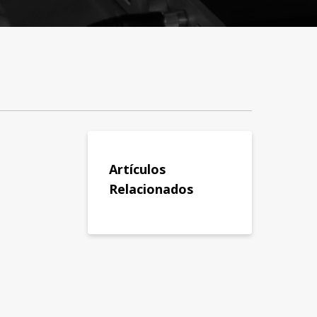
Artículos
Relacionados
a y
Contactanos
ciones
Crear Ticket
Teléfono
 de Garantía
Email
 Audio