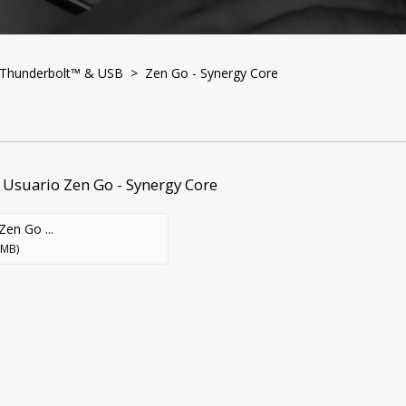
o Thunderbolt™ & USB
> Zen Go - Synergy Core
Usuario Zen Go - Synergy Core
Zen Go ...
 MB)
Productos
Soporte
Garantí
Repara
ctivación de Productos
Solución de Problemas
oporte por Dispositivo
Base de Conocimientos
Políticas
escargas
Videos Instructivos
Antelope