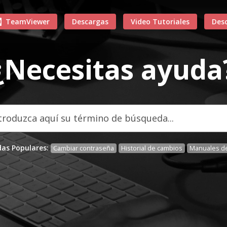
TeamViewer
Descargas
Video Tutoriales
Des
¿Necesitas ayuda
as Populares:
Cambiar contraseña
Historial de cambios
Manuales de