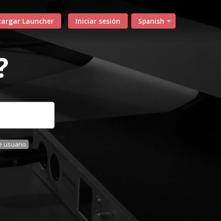
cargar Launcher
Iniciar sesión
Spanish
?
 usuario