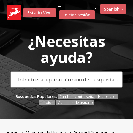
Spanish
Estado Vivo
Iniciar sesión
¿Necesitas
ayuda?
Busquedas Populares:
Cambiar contraseña
Historial de
cambios
Manuales de usuario
Home
>
Manuales de Usuario
>
Preamplificadores de