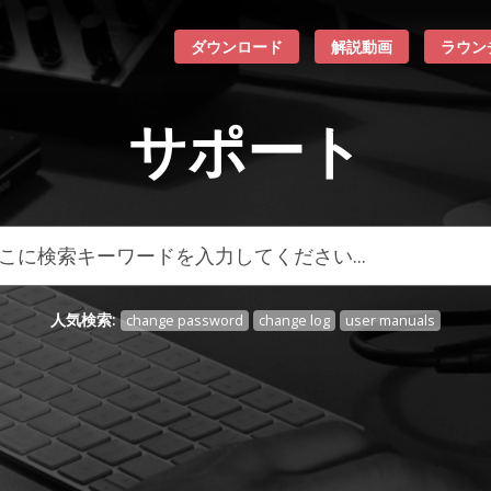
ダウンロード
解説動画
ラウン
サポート
人気検索:
change password
change log
user manuals