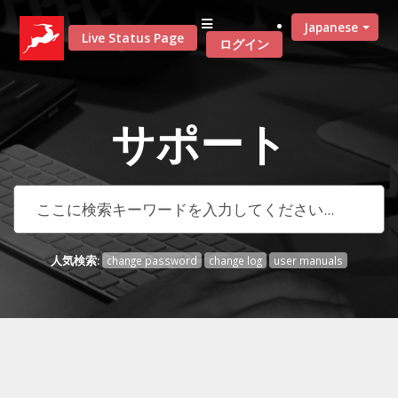
Japanese
Live Status Page
ログイン
サポート
人気検索:
change password
change log
user manuals