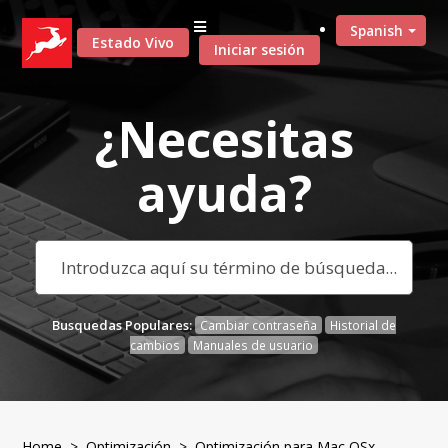
Spanish
Estado Vivo
Iniciar sesión
¿Necesitas
ayuda?
Busquedas Populares:
Cambiar contraseña
Historial de
cambios
Manuales de usuario
Home
>
Optimización
> Optimización para Mac OSx